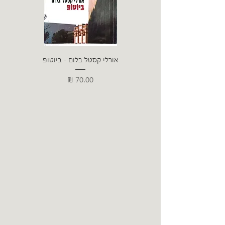
אורלי קסטל בלום - ביוטופ
דייו
מחיר