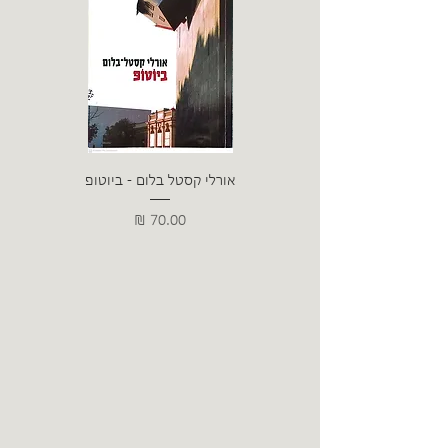
אורלי קסטל בלום - ביוטופ
דייו
מחיר