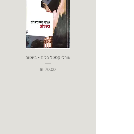
אורלי קסטל בלום - ביוטופ
דייו
מחיר