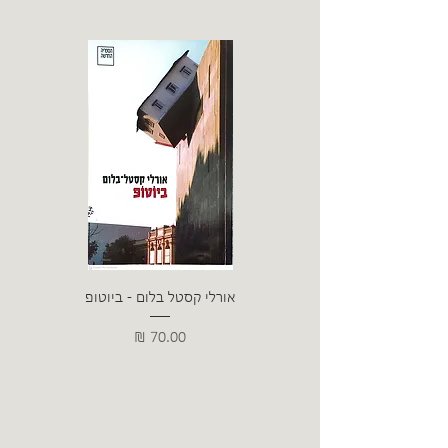
אורלי קסטל בלום - ביוטופ
דייו
מחיר