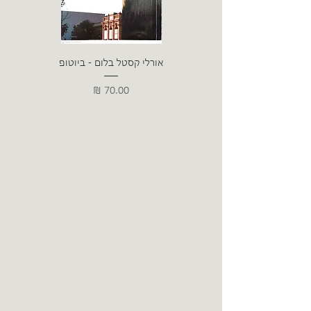
אורלי קסטל בלום - ביוטופ
דייו
מחיר