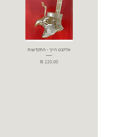
אליזבט הייך - התקדשות
הרב ש. 
מחיר