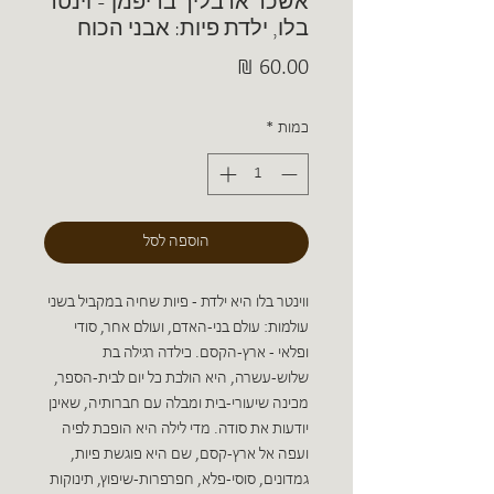
אשכר ארבליך בריפמן - וינטר
בלו, ילדת פיות: אבני הכוח
מחיר
כמות
*
הוספה לסל
ווינטר בלו היא ילדת - פיות שחיה במקביל בשני
עולמות: עולם בני-האדם, ועולם אחר, סודי
ופלאי - ארץ-הקסם. כילדה רגילה בת
שלוש-עשרה, היא הולכת כל יום לבית-הספר,
מכינה שיעורי-בית ומבלה עם חברותיה, שאינן
יודעות את סודה. מדי לילה היא הופכת לפיה
ועפה אל ארץ-קסם, שם היא פוגשת פיות,
גמדונים, סוסי-פלא, חפרפרות-שיפוץ, תינוקות