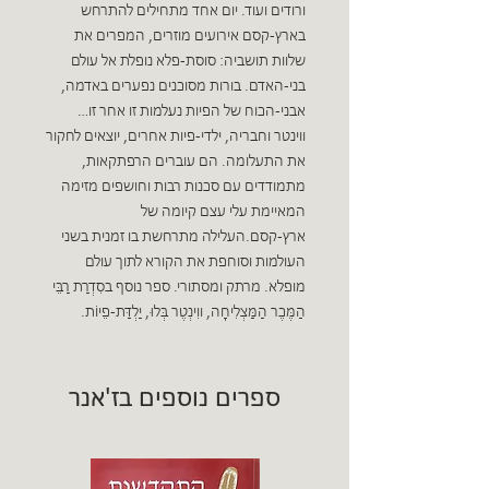
ורודים ועוד. יום אחד מתחילים להתרחש
בארץ-קסם אירועים מוזרים, המפרים את
שלוות תושביה: סוסת-פלא נופלת אל עולם
בני-האדם. בורות מסוכנים נפערים באדמה,
אבני-הכוח של הפיות נעלמות זו אחר זו…
ווינטר וחבריה, ילדי-פיות אחרים, יוצאים לחקור
את התעלומה. הם עוברים הרפתקאות,
מתמודדים עם סכנות רבות וחושפים מזימה
המאיימת עלי עצם קיומה של
ארץ-קסם.העלילה מתרחשת בו זמנית בשני
העולמות וסוחפת את הקורא לתוך עולם
מופלא. מרתק ומסתורי. ספר נוסף בסִדְרַת רַבֵּי
הַמֶּכֶר הַמַּצְלִיחָה, ווִינְטֶר בְּלוּ, יַלְדַּת-פֵיוֹת.
ספרים נוספים בז'אנר