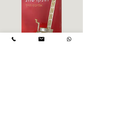
אליזבט הייך - התקדשות
הרב ש. 
מחיר