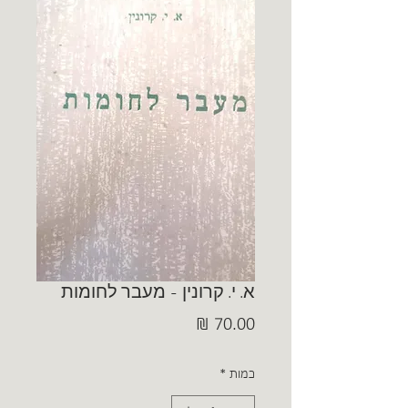
א. י. קרונין - מעבר לחומות
מחיר
כמות
*