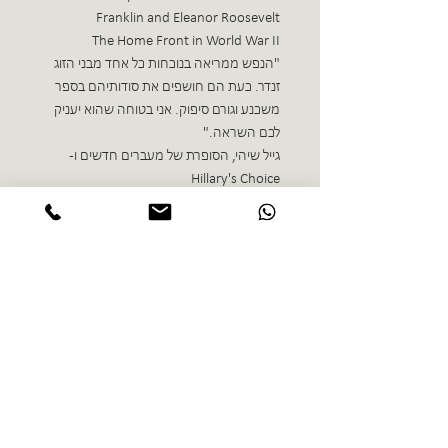
Franklin and Eleanor Roosevelt
The Home Front in World War II
"הנפש ממריאה בנוכחות כל אחד מבני הזוג
זנדר. כעת הם חושפים את סודותיהם בספר
משכנע וגורם סיפוק. אני בטוחה שהוא יעניק
לכם השראה."
גייל שיהי, הסופרת של מעברים חדשים ו-
Hillary's Choice
"האנרגיה מלאת הלהט שהספר הכל אפשרי...
חדור בה היא כוח אמיתי עבור כל קורא השואף
להתפתחות אישית ולהגשמה עצמית."
קלאוס שוואב, המייסד והנשיא של הפורום
הכלכלי העולמי
ספרים נוספים בז'אנר