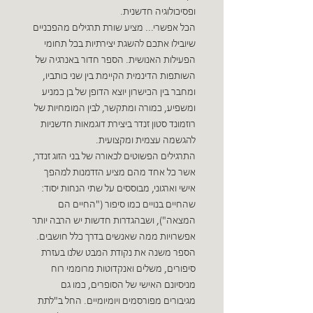
ופסיכולוגיה חדשנית.
הכל אפשרי... מציע שורת תרגילים מהפכניים
שיובילו אתכם להשגת יצירתיות בכל תחומי
הפעילות האנושית. הספר חדור באנרגיה של
השותפות הדינמית הקיימת בין שני כותביו,
ומחבר בין הכישרון יוצא הדופן של בן כמניע
ומשפיע, כמורה ומתקשר, לבין המומחיות של
רוזמונד סטון זנדר ביצירת דוגמאות חדשניות
להגשמה עצמית ומקצועית.
התרגילים הפשוטים לכאורה של בני הזוג זנדר,
אשר כל אחד מהם מציע הזדמנות למהפך
אישי וארגוני, מבוססים על שתי הנחות יסוד:
שהחיים בנויים כמו סיפור ("החיים הם
המצאה"), ושבהגדרות חדשות יש הרבה יותר
אפשרויות ממה שאנשים בדרך כלל חושבים.
הספר משנה את נקודת המבט שלנו בעזרת
סיפורים, משלים ואנקדוטות מרוממי רוח
מניסיונם האישי של הסופרים, כמו גם
מגיבורים מפורסמים ויומיומיים. החל ב"לתת