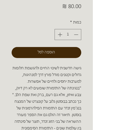
מחיר
כמות
*
הוספה לסל
גישה חדשנית לשינוי החיים ולהגשמת חלומות
גדולים וקטנים מודל פורץ דרך למנהיגות,
למערכות יחסים ולחיים של אפשרות.
"בנגינתה של התזמורת שומעים לא רק דיוק,
צבע ואיזון, אלא גם רעם, ברק ואת שפת הלב."
כך נכתב בבוסטון גלוב על קונצרט של המנצח
בנג'מין זנדר עם התזמורת הפילהרמונית של
בוסטון. תיאור זה הולם גם את הספר מעורר
ההשראה של בני הזוג זנדר, תוצר של סינתזה
בין עולמות שונים - התזמורת הסימפונית