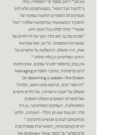
ציון 10" ו"חוק מספר 6" המסתורי, וכלה
ב"להוביל מכל כיסא". בקונטרפונקט מלא להט
מעניקים לנו הסופרים תחושה עמוקה של
התפקיד המשמעותי שהתפישה שלפיה "הכל
אפשרי" יכולה למלא בכל היבטי חיינו.
"ספרם של בני הזוג זנדר הפך את חיי לחיים של
אפשרויות אינסופיות. כל יום, מאז שקראתי
אותו, היה מושלם. ההשלכות על ארגוניים ועל
החיים הפוליטיים הן בלתי רגילות."
וורן בניס, פרופסור למנהל עסקים, אוניברסיטת
דרום קליפורניה, ומחבר הספרים Managing
the Dream ו-On Becoming a Leader
"זהו ספר חכם, מרומם נפש וחשוב, תמהיל
מושלם של תובנה והשראה, של גילויים אישיים
ושל סיפורים השאובים מעולם האמנות,
הפסיכולוגיה, העסקים והפוליטיקה. בן ורוז
זנדר הם צוות יוצא מן הכלל - האנרגיה, הלהט
ומחויבותם לערכים אנושיים מידבקים."
דוריס קארנס גודווין, היסטוריונית וסופרת זוכת
פרס פוליצר על הספר No Ordinary Time