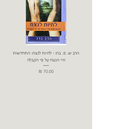
הרב ש. פ. ברג - לחיות לנצח: התחדשות
ניצה 
חיי הנצח על פי הקבלה
מחיר