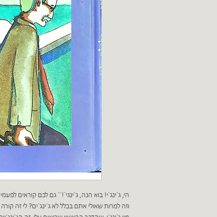
הי, ג`ינג`י! בוא הנה, ג`ינגי`!`` גם לכם קוראים לפע
וזה למרות שאולי אתם בכלל לא ג`ינג`ים? לי זה קורה כ