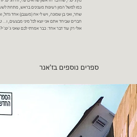
מין ג`ינג`י, שהדבר הראשון שרואים עלי, זה הג`ינג`י
כמו למשל המון רעיונות מענינים בראש, מתחת לשער של
שחר, ואני בן שמונה, ויש לי אח (מעצבן) אחד גדול, ו
חברים שביחד אתם אני יוצא לכל מיני מבצעים, ו... טו
אולי רק עוד דבר אחד: כבר אמרתי לכם שאני ג`ינג`י?
ספרים נוספים בז'אנר