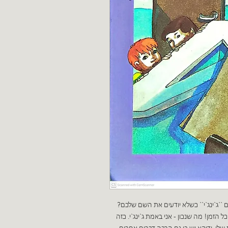
מים ``ג`ינג`י`` כשלא יודעים את השם שלכם?
ל הזמן! מה שנכון - אני באמת ג`ינג`י. כזה