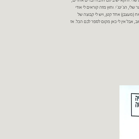
ות שלי. ודוקא יש בי גם הרבה דברים אחרים,
י, הג`ינג`י. וחוץ מזה קוראים לי אודי
אח (מעצבן) אחד קטן, ויש לי קבוצה של
ב, אבל אין לי כאן מקום לספר לכם הכל. אז