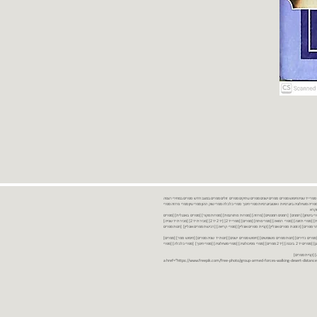
נות ספרים יד שניה ספרים משומשים ספרים חדשים ספרים יד 2 מכירת ספרים יד שניה ספרי יד שניהחיפוש ספרים ספרים ישנים ספרים עתיקים ספרים זולים ספרים במצב חדש ספרים במחירי רצפה
רים במבצע ספרים יד 2 ברמת גן ספרים יד 2 ביבנה יד 2 ספרים ספרי פסיכולוגיה ספריה סוציולוגיה ביוגרפיות ו אוטוביוגרפיות ספרי חינוך ספרי כלכלה ספרי שוק ההון ספרי עיון ספרי פרוזה ספרי
מקרא
ספרי ביטחון] [רומנים] [רומנים רומנטיים] [פרוזה] [ספרות מתורגמת] [ספרות מקור] [ספרים באנגלית] [ספרים
חדשים מהחנות] [ספרים מומלצים] [ספרי בישול] [ספרי עידן חדש] [ספרי עסקים] [ספרי מורשת] [מחזות] [ספרי שירה] [ספרי בריאות] [ספרי תזונה] [ספרי רפואה] [ספרי מתח] [ספרים] [ספרי יד 2[ [יד 2 יד 2[ [מכירת יד 2[ [מכירת יד שנייה]
 [ספרים יד 2[ [ספר] [ספרים יד 2[ [הזמנת ספרים] [יד 2 ספרים] [ספרים בזול] [אתר ספרים] [הזמנת ספרים אונליין] [קניית ספרים אונליין] [ספרי קריאה] [רכישת ספרים אונליין] [חנות ספרים
[ספרים נדירים] [חנות ספרים משומשים] [חיפוש ספרים ישנים] [חנות יד שניה ספרים] [חיפוש ספר] [ספרים]
[חנות ספרים זולים] [ספרים חדשים] [ספרים במחירי רצפה] [ספרים במשלוח חינם] [ספרים במשלוח עד הבית] [ספרים יד 2 ברמת גן] [ספרים יד 2 ביבנה] [יד 2 ספרים] [ספרי פסיכולוגיה] [ספרי סוציולוגיה] [ספרי חינוך] [ספרי כלכלה] [ספרי
 [קניית ספרים]
<a href="https://www.freepik.com/free-photo/group-armed-forces-walking-desert-distance-is