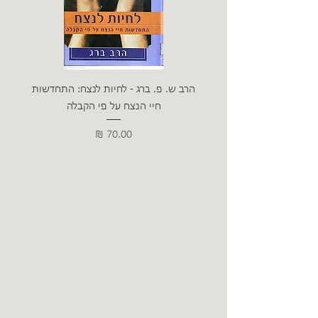
הרב ש. פ. ברג - לחיות לנצח: התחדשות
ניצה 
חיי הנצח על פי הקבלה
מחיר