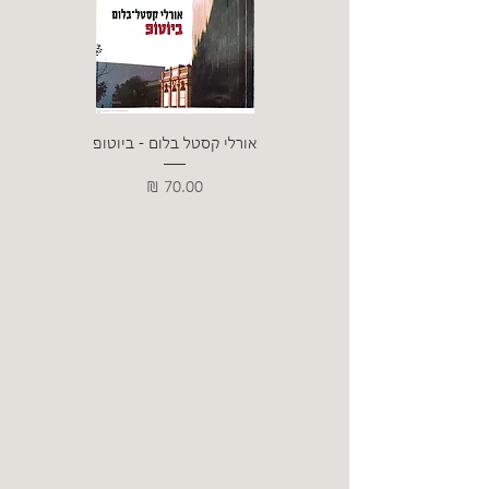
אורלי קסטל בלום - ביוטופ
דייו
מחיר