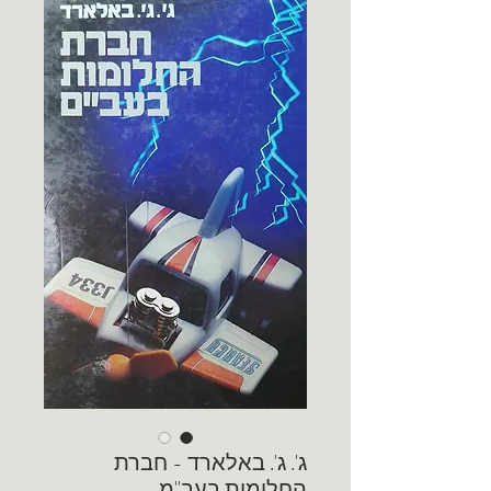
ג'. ג'. באלארד - חברת
החלומות בעב"מ