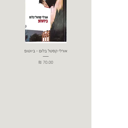
אורלי קסטל בלום - ביוטופ
דייו
מחיר