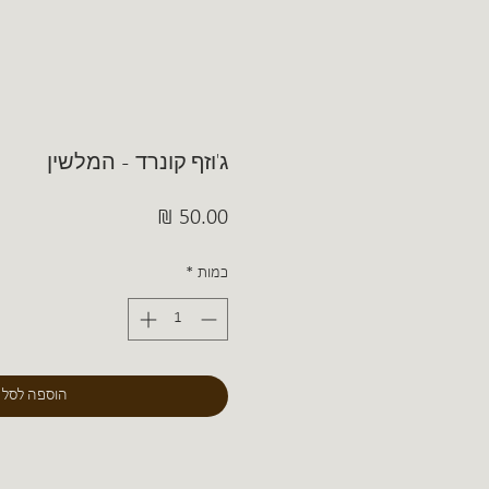
ג'וזף קונרד - המלשין
מחיר
כמות
*
הוספה לסל