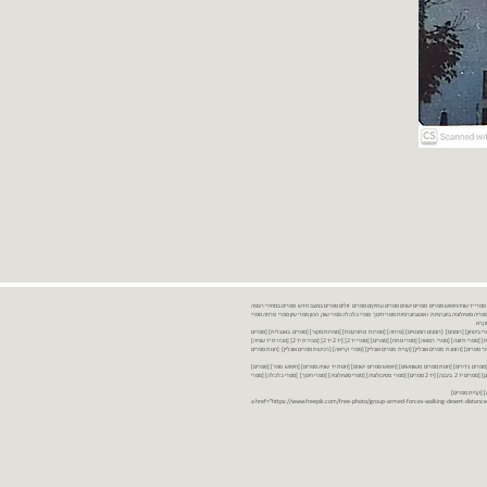
נות ספרים יד שניה ספרים משומשים ספרים חדשים ספרים יד 2 מכירת ספרים יד שניה ספרי יד שניהחיפוש ספרים ספרים ישנים ספרים עתיקים ספרים זולים ספרים במצב חדש ספרים במחירי רצפה
רים במבצע ספרים יד 2 ברמת גן ספרים יד 2 ביבנה יד 2 ספרים ספרי פסיכולוגיה ספריה סוציולוגיה ביוגרפיות ו אוטוביוגרפיות ספרי חינוך ספרי כלכלה ספרי שוק ההון ספרי עיון ספרי פרוזה ספרי
מקרא
ספרי ביטחון] [רומנים] [רומנים רומנטיים] [פרוזה] [ספרות מתורגמת] [ספרות מקור] [ספרים באנגלית] [ספרים
חדשים מהחנות] [ספרים מומלצים] [ספרי בישול] [ספרי עידן חדש] [ספרי עסקים] [ספרי מורשת] [מחזות] [ספרי שירה] [ספרי בריאות] [ספרי תזונה] [ספרי רפואה] [ספרי מתח] [ספרים] [ספרי יד 2[ [יד 2 יד 2[ [מכירת יד 2[ [מכירת יד שנייה]
 [ספרים יד 2[ [ספר] [ספרים יד 2[ [הזמנת ספרים] [יד 2 ספרים] [ספרים בזול] [אתר ספרים] [הזמנת ספרים אונליין] [קניית ספרים אונליין] [ספרי קריאה] [רכישת ספרים אונליין] [חנות ספרים
[ספרים נדירים] [חנות ספרים משומשים] [חיפוש ספרים ישנים] [חנות יד שניה ספרים] [חיפוש ספר] [ספרים]
[חנות ספרים זולים] [ספרים חדשים] [ספרים במחירי רצפה] [ספרים במשלוח חינם] [ספרים במשלוח עד הבית] [ספרים יד 2 ברמת גן] [ספרים יד 2 ביבנה] [יד 2 ספרים] [ספרי פסיכולוגיה] [ספרי סוציולוגיה] [ספרי חינוך] [ספרי כלכלה] [ספרי
 [קניית ספרים]
<a href="https://www.freepik.com/free-photo/group-armed-forces-walking-desert-distance-is