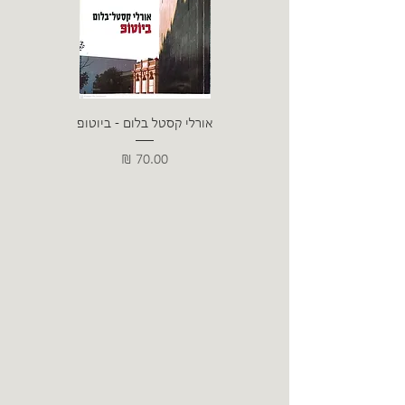
אורלי קסטל בלום - ביוטופ
דייו
מחיר