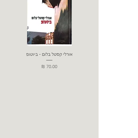
אורלי קסטל בלום - ביוטופ
דייו
מחיר