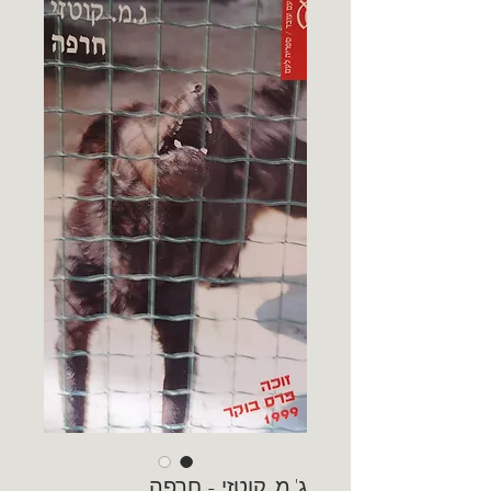
ג'.מ. קוטזי - חרפה