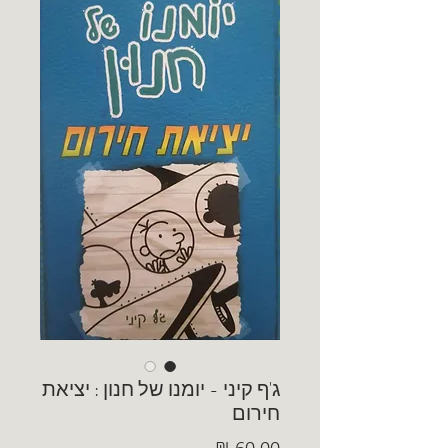
ג'ף קיני - יומנו של חנון : יציאת
חירום