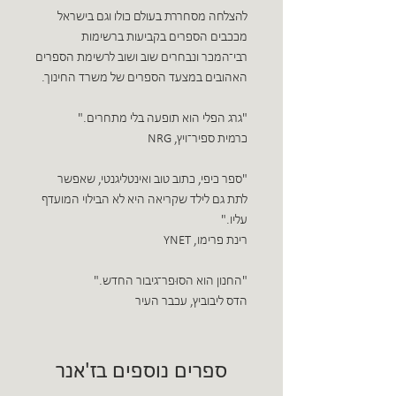
להצלחה מסחררת בעולם כולו וגם בישראל
מככבים הספרים בקביעות ברשימות
רבי־המכר ונבחרים שוב ושוב לרשימת הספרים
האהובים במצעד הספרים של משרד החינוך.
"גרג הפלי הוא תופעה בלי מתחרים."
כרמית ספיר־ויץ, NRG
"ספר כיפי, כתוב טוב ואינטליגנטי, שאפשר
לתת גם לילד שקריאה היא לא הבילוי המועדף
עליו."
רינת פרימו, YNET
"החנון הוא הסוּפר־גיבור החדש."
הדס ליבוביץ, עכבר העיר
ספרים נוספים בז'אנר