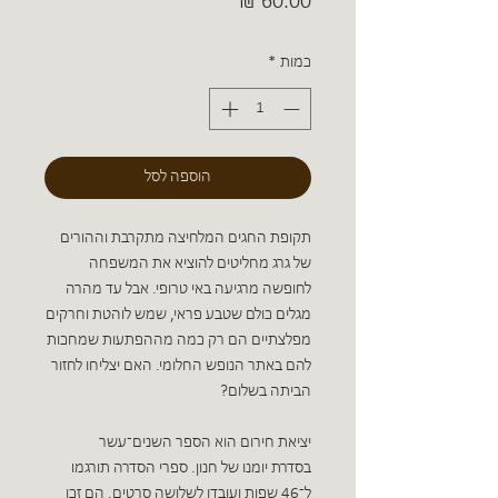
מחיר
כמות
*
הוספה לסל
תקופת החגים המלחיצה מתקרבת וההורים
של גרג מחליטים להוציא את המשפחה
לחופשה מרגיעה באי טרופי. אבל עד מהרה
מגלים כולם שטבע פראי, שמש לוהטת וחרקים
מפלצתיים הם רק כמה מההפתעות שמחכות
להם באתר הנופש החלומי. האם יצליחו לחזור
הביתה בשלום?
יציאת חירום הוא הספר השנים־עשר
בסדרת יומנו של חנון. ספרי הסדרה תורגמו
ל־46 שפות ועובדו לשלושה סרטים. הם זכו