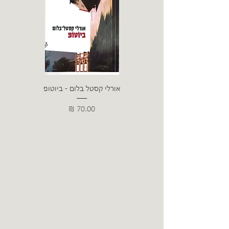
אורלי קסטל בלום - ביוטופ
דייו
מחיר