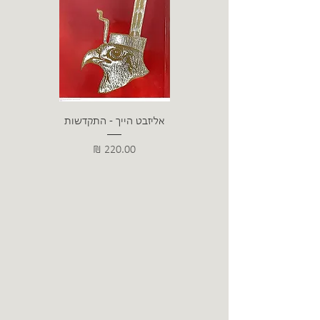
אליזבט הייך - התקדשות
הרב ש. 
מחיר