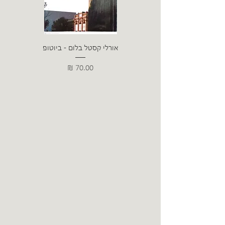
אורלי קסטל בלום - ביוטופ
דייו
מחיר