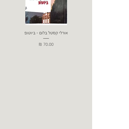
אורלי קסטל בלום - ביוטופ
דייו
מחיר