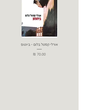
אורלי קסטל בלום - ביוטופ
דייו
מחיר