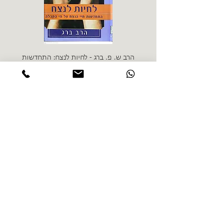
הרב ש. פ. ברג - לחיות לנצח: התחדשות
ניצה 
חיי הנצח על פי הקבלה
מחיר