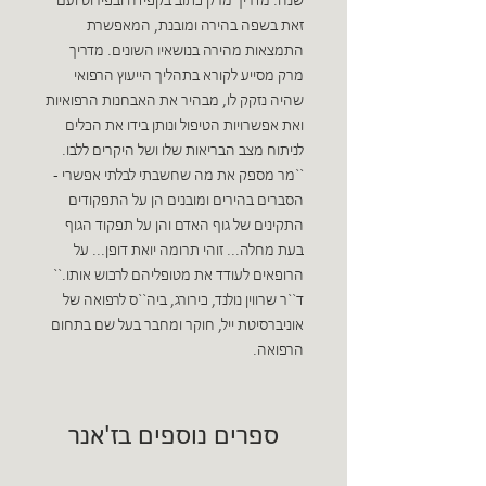
שנה. מדריך מרק כתוב בקפידה ובפירוט ועם
זאת בשפה בהירה ומובנת, המאפשרת
התמצאות מהירה בנושאיו השונים. מדריך
מרק מסייע לקורא בתהליך הייעוץ הרפואי
שהיה נזקק לו, מבהיר את האבחנות הרפואיות
ואת אפשרויות הטיפול ונותן בידו את הכלים
לניתוח מצב הבריאות שלו ושל היקרים ללבו.
``מר מספק את מה שחשבתי לבלתי אפשרי -
הסברים בהירים ומובנים הן על התפקודים
התקינים של גוף האדם והן על תפקוד הגוף
בעת מחלה... זוהי תרומה יואת דופן... על
הרופאים לעודד את מטופליהם לרכוש אותו.``
ד``ר שרווין נולנד, כירורג, ביה``ס לרפואה של
אוניברסיטת ייל, חוקר ומחבר בעל שם בתחום
הרפואה.
ספרים נוספים בז'אנר