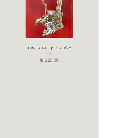
אליזבט הייך - התקדשות
הרב ש. 
מחיר