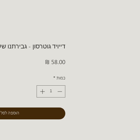
דייויד גוטרסון - גבירתנו ש
מחיר
כמות
*
הוספה לסל