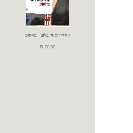
אורלי קסטל בלום - ביוטופ
דייו
מחיר