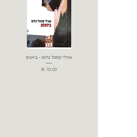
אורלי קסטל בלום - ביוטופ
דייו
מחיר