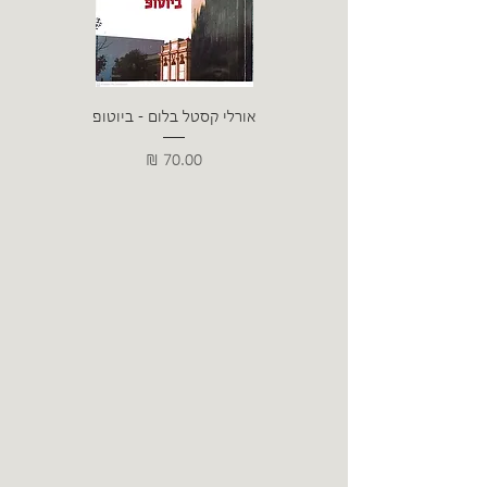
אורלי קסטל בלום - ביוטופ
דייו
מחיר