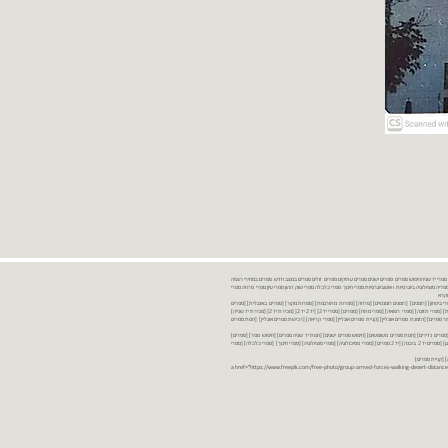
נות ספרים יד שניה ספרים משומשים ספרים חדשים ספרים יד 2 מכירת ספרים יד שניה ספרי יד שניהחיפוש ספרים ספרים ישנים ספרים עתיקים ספרים זולים ספרים במצב חדש ספרים במחירי רצפה
רים במבצע ספרים יד 2 ברמת גן ספרים יד 2 ביבנה יד 2 ספרים ספרי פסיכולוגיה ספריה סוציולוגיה ביוגרפיות ו אוטוביוגרפיות ספרי חינוך ספרי כלכלה ספרי שוק ההון ספרי עיון ספרי פרוזה ספרי
מקרא
ספרי ביטחון] [רומנים] [רומנים רומנטיים] [פרוזה] [ספרות מתורגמת] [ספרות מקור] [ספרים באנגלית] [ספרים
חדשים מהחנות] [ספרים מומלצים] [ספרי בישול] [ספרי עידן חדש] [ספרי עסקים] [ספרי מורשת] [מחזות] [ספרי שירה] [ספרי בריאות] [ספרי תזונה] [ספרי רפואה] [ספרי מתח] [ספרים] [ספרי יד 2[ [יד 2 יד 2[ [מכירת יד 2[ [מכירת יד שנייה]
 [ספרים יד 2[ [ספר] [ספרים יד 2[ [הזמנת ספרים] [יד 2 ספרים] [ספרים בזול] [אתר ספרים] [הזמנת ספרים אונליין] [קניית ספרים אונליין] [ספרי קריאה] [רכישת ספרים אונליין] [חנות ספרים
[ספרים נדירים] [חנות ספרים משומשים] [חיפוש ספרים ישנים] [חנות יד שניה ספרים] [חיפוש ספר] [ספרים]
[חנות ספרים זולים] [ספרים חדשים] [ספרים במחירי רצפה] [ספרים במשלוח חינם] [ספרים במשלוח עד הבית] [ספרים יד 2 ברמת גן] [ספרים יד 2 ביבנה] [יד 2 ספרים] [ספרי פסיכולוגיה] [ספרי סוציולוגיה] [ספרי חינוך] [ספרי כלכלה] [ספרי
 [קניית ספרים]
<a href="https://www.freepik.com/free-photo/group-armed-forces-walking-desert-distance-is