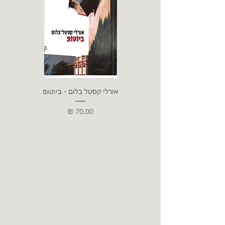
אורלי קסטל בלום - ביוטופ
דייו
מחיר