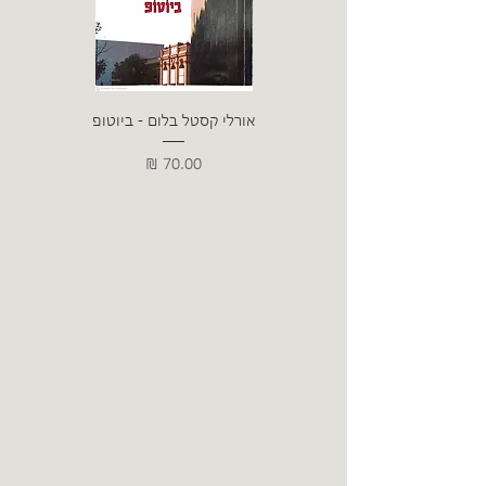
אורלי קסטל בלום - ביוטופ
דייו
מחיר