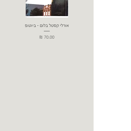
אורלי קסטל בלום - ביוטופ
דייו
מחיר