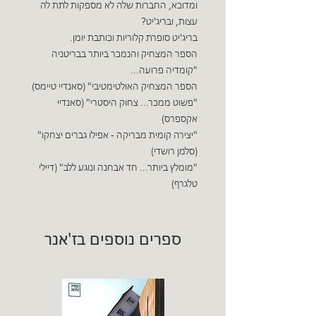
ומדוכא, החברות שלה לא מספקות לתת לה
עצות, ובריג'יט?
בריג'יט סופרת קלוריות וכותבת יומן.
הספר המצחיק והנמכר ביותר בבריטניה
"קומדיה פרועה...
הספר המצחיק האולטימטיבי" (סאנדיי טיימס)
"פשוט ממכר... צחוק היסטרי" (סאנדיי
אקספרס)
"יצירה קומית מבריקה - אפילו גברים יצחקו"
(סלמן רושדי)
"מומלץ ביותר... חד אבחנה ונוגע ללב" (דיילי
טלגרף)
ספרים נוספים בז'אנר