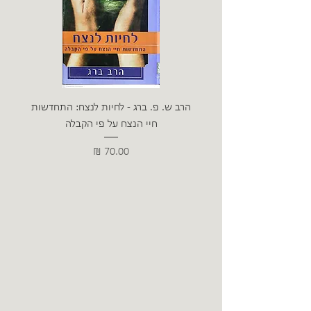
הרב ש. פ. ברג - לחיות לנצח: התחדשות
ניצה 
חיי הנצח על פי הקבלה
מחיר