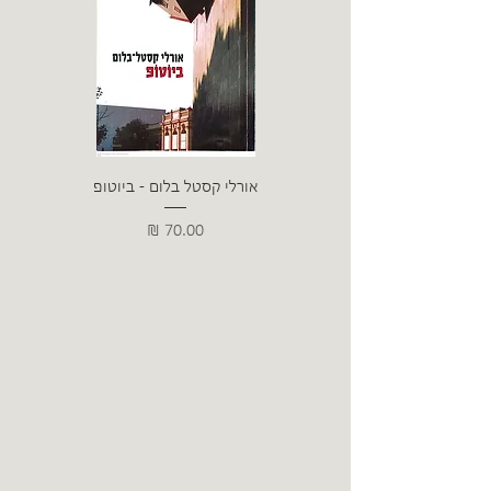
אורלי קסטל בלום - ביוטופ
דייו
מחיר