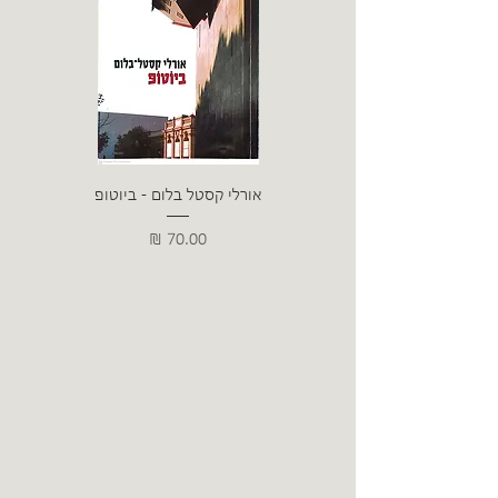
אורלי קסטל בלום - ביוטופ
דייו
מחיר