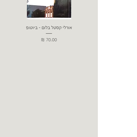
אורלי קסטל בלום - ביוטופ
דייו
מחיר