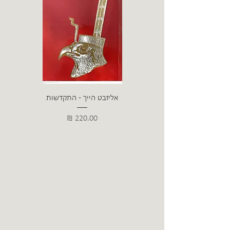
אליזבט הייך - התקדשות
הרב ש. 
מחיר