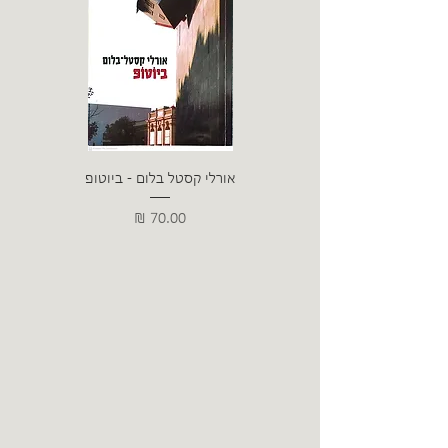
אורלי קסטל בלום - ביוטופ
דייו
מחיר