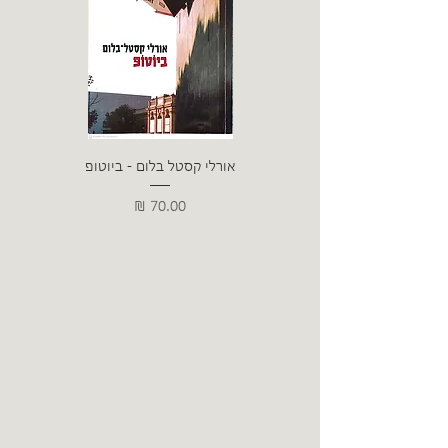
אורלי קסטל בלום - ביוטופ
דייו
מחיר