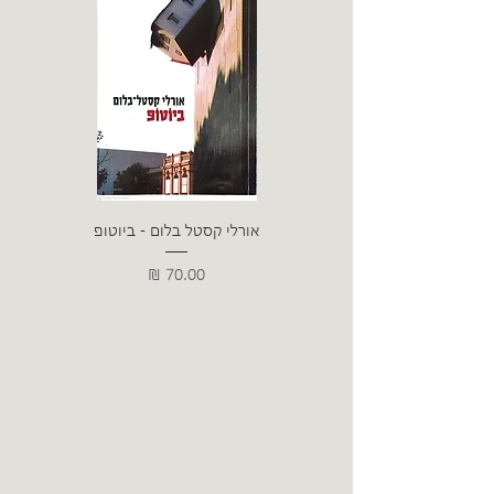
אורלי קסטל בלום - ביוטופ
דייו
מחיר