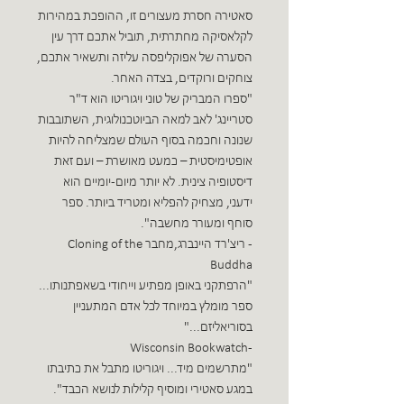
סאטירה חסרת מעצורים זו, ההופכת במהירות
לקלאסיקה מחתרתית, תוביל אתכם דרך עין
הסערה של אפוקליפסה עליזה ותשאיר אתכם,
צוחקים ורוקדים, בצדה האחר.
"ספרו המבריק של טוני ויגוריטו הוא ד"ר
סטריינג' לאב למאה הביוטכנולוגית, השתובבות
שנונה וחכמה בסוף העולם שמצליחה להיות
אופטימיסטית – כמעט מאושרת – ועם זאת
דיסטופיה צינית. לא יותר מיום-יומיים הוא
ידעני, מצחיק להפליא ומטריד ביותר. ספר
סוחף ומעורר מחשבה".
- ריצ'רד היינברג,מחבר Cloning of the
Buddha
"הרפתקני באופן מפתיע וייחודי בשאפתנותו...
ספר מומלץ במיוחד לכל אדם המתעניין
בסוריאליזם..."
- Wisconsin Bookwatch
"מתרשמים מיד... ויגוריטו מתבל את כתיבתו
במגע סאטירי ומוסיף קלילות לנושא הכבד".