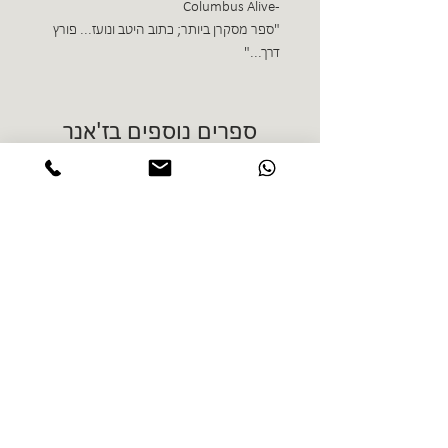
- Columbus Alive
"ספר מסקרן ביותר; כתוב היטב ונועז... פורץ
דרך..."
ספרים נוספים בז'אנר
אליזבט הייך - התקדשות
הרב ש. 