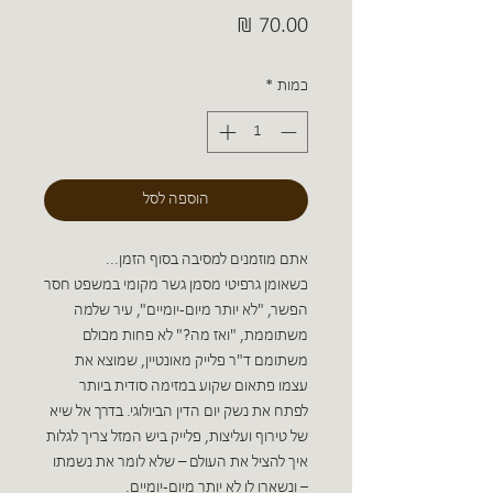
מחיר
כמות
*
הוספה לסל
אתם מוזמנים למסיבה בסוף הזמן...
כשאומן גרפיטי מסמן גשר מקומי במשפט חסר
הפשר, "לא יותר מיום-יומיים", עיר שלמה
משתוממת, "ואז מה?" לא פחות מכולם
משתומם ד"ר פלייק מאונטיין, שמוצא את
עצמו פתאום שקוע במזימה סודית ביותר
לפתח את נשק יום הדין הביולוגי. בדרך אל שיא
של טירוף ועליצות, פלייק ביש המזל צריך לגלות
איך להציל את העולם – שלא לומר את נשמתו
– ונשארו לו לא יותר מיום-יומיים.