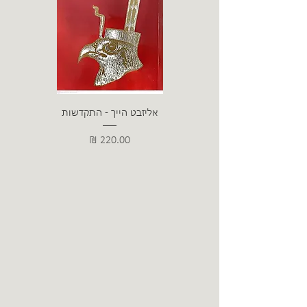
אליזבט הייך - התקדשות
הרב ש. 
מחיר