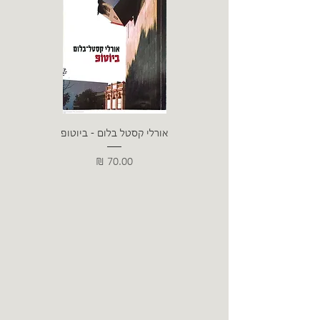
אורלי קסטל בלום - ביוטופ
דייו
מחיר