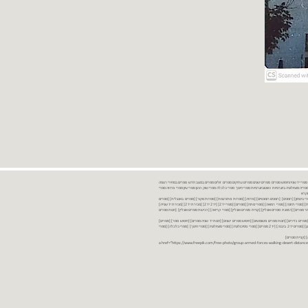
נות ספרים יד שניה ספרים משומשים ספרים חדשים ספרים יד 2 מכירת ספרים יד שניה ספרי יד שניהחיפוש ספרים ספרים ישנים ספרים עתיקים ספרים זולים ספרים במצב חדש ספרים במחירי רצפה
רים במבצע ספרים יד 2 ברמת גן ספרים יד 2 ביבנה יד 2 ספרים ספרי פסיכולוגיה ספריה סוציולוגיה ביוגרפיות ו אוטוביוגרפיות ספרי חינוך ספרי כלכלה ספרי שוק ההון ספרי עיון ספרי פרוזה ספרי
מקרא
ספרי ביטחון] [רומנים] [רומנים רומנטיים] [פרוזה] [ספרות מתורגמת] [ספרות מקור] [ספרים באנגלית] [ספרים
חדשים מהחנות] [ספרים מומלצים] [ספרי בישול] [ספרי עידן חדש] [ספרי עסקים] [ספרי מורשת] [מחזות] [ספרי שירה] [ספרי בריאות] [ספרי תזונה] [ספרי רפואה] [ספרי מתח] [ספרים] [ספרי יד 2[ [יד 2 יד 2[ [מכירת יד 2[ [מכירת יד שנייה]
 [ספרים יד 2[ [ספר] [ספרים יד 2[ [הזמנת ספרים] [יד 2 ספרים] [ספרים בזול] [אתר ספרים] [הזמנת ספרים אונליין] [קניית ספרים אונליין] [ספרי קריאה] [רכישת ספרים אונליין] [חנות ספרים
[ספרים נדירים] [חנות ספרים משומשים] [חיפוש ספרים ישנים] [חנות יד שניה ספרים] [חיפוש ספר] [ספרים]
[חנות ספרים זולים] [ספרים חדשים] [ספרים במחירי רצפה] [ספרים במשלוח חינם] [ספרים במשלוח עד הבית] [ספרים יד 2 ברמת גן] [ספרים יד 2 ביבנה] [יד 2 ספרים] [ספרי פסיכולוגיה] [ספרי סוציולוגיה] [ספרי חינוך] [ספרי כלכלה] [ספרי
 [קניית ספרים]
<a href="https://www.freepik.com/free-photo/group-armed-forces-walking-desert-distance-is