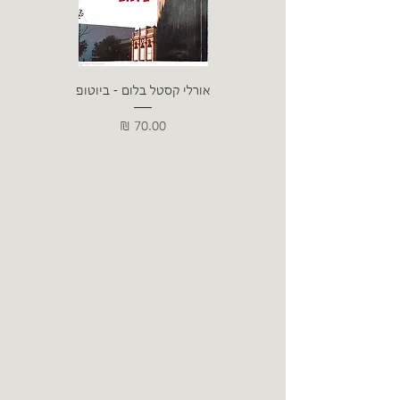
אורלי קסטל בלום - ביוטופ
דייו
מחיר