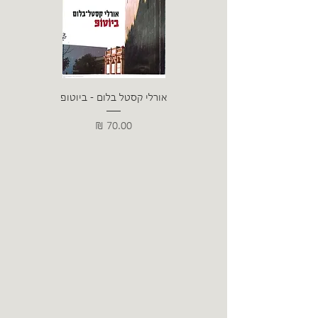
אורלי קסטל בלום - ביוטופ
דייו
מחיר